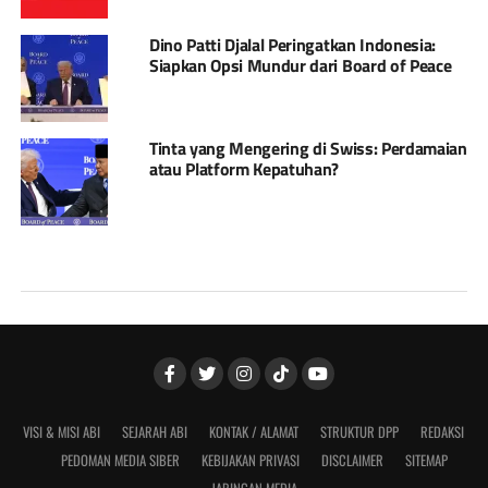
Dino Patti Djalal Peringatkan Indonesia:
Siapkan Opsi Mundur dari Board of Peace
Tinta yang Mengering di Swiss: Perdamaian
atau Platform Kepatuhan?
VISI & MISI ABI
SEJARAH ABI
KONTAK / ALAMAT
STRUKTUR DPP
REDAKSI
PEDOMAN MEDIA SIBER
KEBIJAKAN PRIVASI
DISCLAIMER
SITEMAP