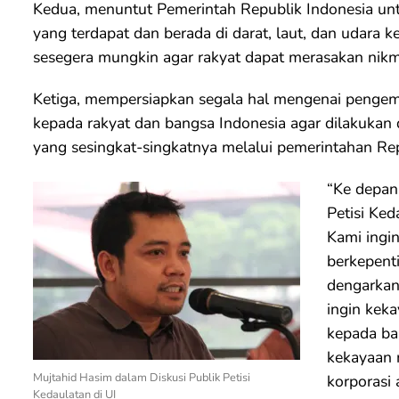
Kedua, menuntut Pemerintah Republik Indonesia un
yang terdapat dan berada di darat, laut, dan udara 
sesegera mungkin agar rakyat dapat merasakan nik
Ketiga, mempersiapkan segala hal mengenai pengemb
kepada rakyat dan bangsa Indonesia agar dilakuka
yang sesingkat-singkatnya melalui pemerintahan Rep
“Ke depan 
Petisi Ke
Kami ingi
berkepenti
dengarkan
ingin kek
kepada ba
kekayaan n
Mujtahid Hasim dalam Diskusi Publik Petisi
korporasi 
Kedaulatan di UI