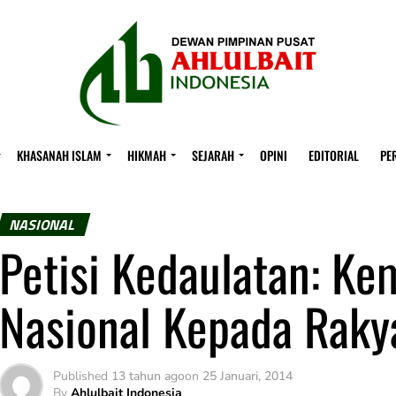
KHASANAH ISLAM
HIKMAH
SEJARAH
OPINI
EDITORIAL
PE
NASIONAL
Petisi Kedaulatan: K
Nasional Kepada Raky
Published
13 tahun ago
on
25 Januari, 2014
By
Ahlulbait Indonesia