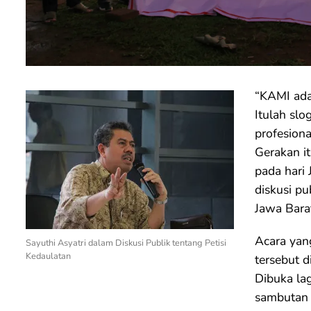
“KAMI ad
Itulah sl
profesiona
Gerakan it
pada hari
diskusi pu
Jawa Bara
Acara yan
Sayuthi Asyatri dalam Diskusi Publik tentang Petisi
Kedaulatan
tersebut 
Dibuka la
sambutan f