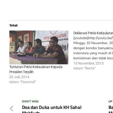
Terkait
Deklarasi Petisi Kedaulata
[youtube]http://youtu.b
Minggu 10 November, 201
dengan kondisi banyakny
Indonesia yang masih di
kemiskinan dan tidak bis
mendapatkan haknya, ke
10 November, 2013
Tuntutan Petisi Kedaulatan Kepada
Afiliasi Petisi Kedaulatan
dalam "Berita"
Presiden Terpilih
dengan Hari Pahlawan
20 Juli, 2014
mendeklarasikan Petisi 
dalam "Nasional"
Bertempat di rumah mak
Handayani, Matraman, Afil
Kedaulatan menuntut me
pengembalian kekayaan n
DON'T MISS
UP
kepada rakyat melalui p
Doa dan Duka untuk KH Sahal
Ba
Mahfudz
M