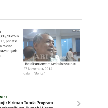
n
e/50Bp9EiYMJk[/youtube]
3, prihatin
a rakyat
 bawah garis
a
lompok
Liberalisasi Ancam Kedaulatan NKRI
, bertepatan
27 November, 2014
dalam "Berita"
Kedaulatan.
an
iasi Petisi
nuntut
asional
 NEXT
emerintahan…
njir Kiriman Tunda Program
embersihkan Rumah Warga