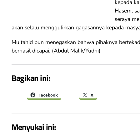
kepada kam
Hasem, sal
seraya me
akan selalu menggulirkan gagasannya kepada masyar
Mujtahid pun menegaskan bahwa pihaknya bertekad t
berhasil dicapai. (Abdul Malik/Yudhi)
Bagikan ini:
Facebook
X
Menyukai ini: