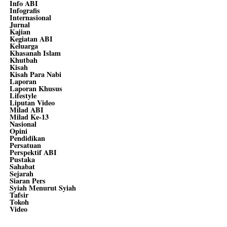
Info ABI
Infografis
Internasional
Jurnal
Kajian
Kegiatan ABI
Keluarga
Khasanah Islam
Khutbah
Kisah
Kisah Para Nabi
Laporan
Laporan Khusus
Lifestyle
Liputan Video
Milad ABI
Milad Ke-13
Nasional
Opini
Pendidikan
Persatuan
Perspektif ABI
Pustaka
Sahabat
Sejarah
Siaran Pers
Syiah Menurut Syiah
Tafsir
Tokoh
Video