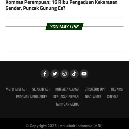
Komnas Perempuan: 16 Ribu Pengaduan Kekerasan
Gender, Puncak Gunung Es?
YOU MAY LIKE
VISI & MISI ABI
SEJARAH ABI
KONTAK / ALAMAT
STRUKTUR DPP
REDAKSI
PEDOMAN MEDIA SIBER
KEBIJAKAN PRIVASI
DISCLAIMER
SITEMAP
JARINGAN MEDIA
© Copyright 2025 |
Ahlulbait Indonesia (ABI)