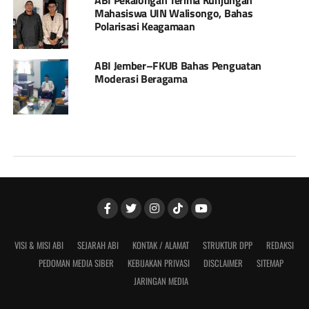
ABI Pekalongan Terima Kunjungan
Mahasiswa UIN Walisongo, Bahas
Polarisasi Keagamaan
ABI Jember–FKUB Bahas Penguatan
Moderasi Beragama
VISI & MISI ABI
SEJARAH ABI
KONTAK / ALAMAT
STRUKTUR DPP
REDAKSI
PEDOMAN MEDIA SIBER
KEBIJAKAN PRIVASI
DISCLAIMER
SITEMAP
JARINGAN MEDIA