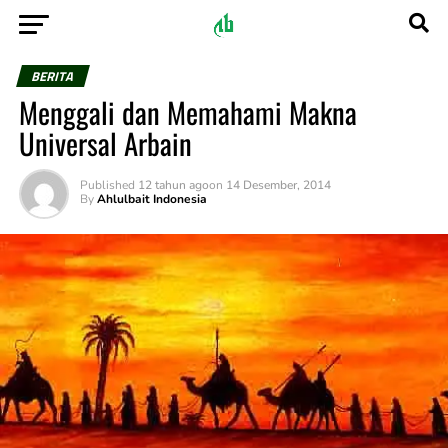
BERITA
Menggali dan Memahami Makna
Universal Arbain
Published
12 tahun ago
on
14 Desember, 2014
By
Ahlulbait Indonesia