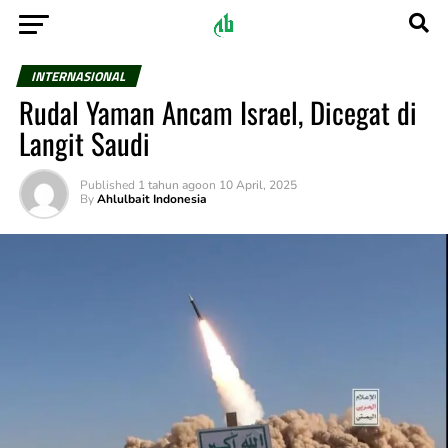
INTERNASIONAL
Rudal Yaman Ancam Israel, Dicegat di
Langit Saudi
Published
1 tahun ago
on
10 April, 2025
By
Ahlulbait Indonesia