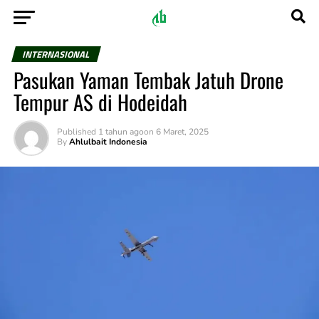
INTERNASIONAL
Pasukan Yaman Tembak Jatuh Drone
Tempur AS di Hodeidah
Published
1 tahun ago
on
6 Maret, 2025
By
Ahlulbait Indonesia