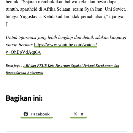
bentuk. “Sejarah membuktikan bahwa kekuatan besar dapat
runtuh, apartheid di Afrika Selatan, rezim Syah Iran, Uni Soviet,
hingga Yugoslavia. Ketidakadilan tidak pernah abadi,” ujarnya.
[]
Untuk informasi yang lebih lengkap dan detail, silakan kunjungi
tautan berikut
:
https://www.youtube.com/watch?
v=OhEpVdAqt6A
Baca juga :
ABI dan FKUB Kota Pasuruan Sepakat Perkuat Kerukunan dan
Persaudaraan Antarumat
Bagikan ini:
Facebook
X