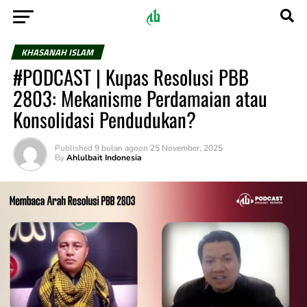
KHASANAH ISLAM
#PODCAST | Kupas Resolusi PBB
2803: Mekanisme Perdamaian atau
Konsolidasi Pendudukan?
Published
9 bulan ago
on
25 November, 2025
By
Ahlulbait Indonesia