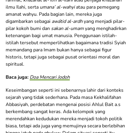
ilmu Ilahi, serta
umana’ al-wahyi
atau para pemegang
amanat wahyu. Pada bagian lain, mereka juga
digambarkan sebagai
awátid al-ardh
yang menjadi pilar-
pilar kokoh bumi dan
sakan al-umam
yang menghadirkan
ketenangan bagi umat manusia. Penggunaan istilah-
istilah tersebut memperlihatkan bagaimana tradisi Syiah
memandang para Imam bukan hanya sebagai figur
historis, tetapi juga sebagai pusat orientasi moral dan
spiritual.
Baca juga:
Doa Mencari Jodoh
Keseimbangan seperti ini sebenarnya lahir dari konteks
sejarah yang tidak sederhana. Pada masa Kekhalifahan
Abbasiyah, perdebatan mengenai posisi Ahlul Bait a.s
berkembang sangat keras. Ada kelompok yang
merendahkan kedudukan mereka menjadi tokoh politik
biasa, tetapi ada juga yang memujinya secara berlebihan
hingga jatuh pada ghuluw. Dalam situasi seperti itu,