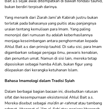
Bait a.s sejak awal ditempatkan di bawah fondasi tauhid,
bukan berdiri terpisah darinya.
Yang menarik dari Ziarah Jami’ah Kabirah justru bukan
terletak pada bahasanya yang puitis atau panjangnya
uraian tentang kemuliaan para Imam. Yang paling
menonjol dari rumusan itu adalah keberhasilannya
menjaga keseimbangan antara penghormatan kepada
Ahlul Bait a.s dan prinsip tauhid. Di satu sisi, para Imam
digambarkan sebagai penjaga ilmu, pewaris kenabian,
dan penuntun umat. Namun di sisi lain, mereka tetap
diposisikan sebagai hamba Allah, bukan figur yang
dilepaskan dari kerangka ketuhanan Islam.
Bahasa Imamologi dalam Tradisi Syiah
Dalam berbagai bagian bacaan ini, disebutkan ratusan
sifat dan kesempurnaan eksistensial Ahlul Bait a.s.
Mereka disebut sebagai
ma’din ar-rahmat
atau tambang
rahmat,
khazanat al-‘ilm al-Ilahi
atau penjaga khazanah