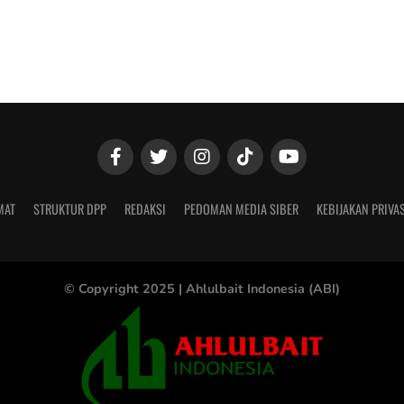
MAT
STRUKTUR DPP
REDAKSI
PEDOMAN MEDIA SIBER
KEBIJAKAN PRIVAS
© Copyright 2025 |
Ahlulbait Indonesia (ABI)