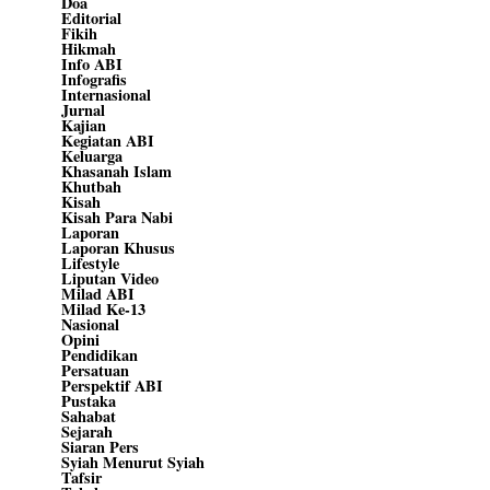
Doa
Editorial
Fikih
Hikmah
Info ABI
Infografis
Internasional
Jurnal
Kajian
Kegiatan ABI
Keluarga
Khasanah Islam
Khutbah
Kisah
Kisah Para Nabi
Laporan
Laporan Khusus
Lifestyle
Liputan Video
Milad ABI
Milad Ke-13
Nasional
Opini
Pendidikan
Persatuan
Perspektif ABI
Pustaka
Sahabat
Sejarah
Siaran Pers
Syiah Menurut Syiah
Tafsir