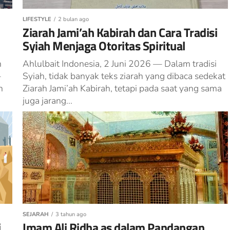
LIFESTYLE
2 bulan ago
Ziarah Jami’ah Kabirah dan Cara Tradisi
Syiah Menjaga Otoritas Spiritual
m
Ahlulbait Indonesia, 2 Juni 2026 — Dalam tradisi
—
Syiah, tidak banyak teks ziarah yang dibaca sedekat
n
Ziarah Jami’ah Kabirah, tetapi pada saat yang sama
juga jarang...
SEJARAH
3 tahun ago
i
Imam Ali Ridha as dalam Pandangan