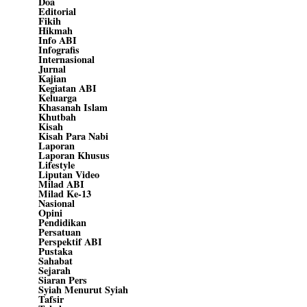
Doa
Editorial
Fikih
Hikmah
Info ABI
Infografis
Internasional
Jurnal
Kajian
Kegiatan ABI
Keluarga
Khasanah Islam
Khutbah
Kisah
Kisah Para Nabi
Laporan
Laporan Khusus
Lifestyle
Liputan Video
Milad ABI
Milad Ke-13
Nasional
Opini
Pendidikan
Persatuan
Perspektif ABI
Pustaka
Sahabat
Sejarah
Siaran Pers
Syiah Menurut Syiah
Tafsir