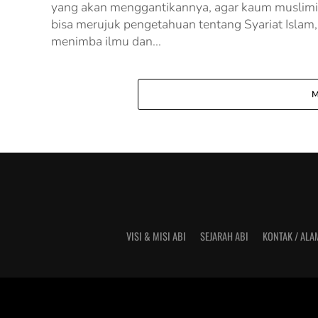
yang akan menggantikannya, agar kaum muslim
bisa merujuk pengetahuan tentang Syariat Islam,
menimba ilmu dan...
M
VISI & MISI ABI
SEJARAH ABI
KONTAK / ALA