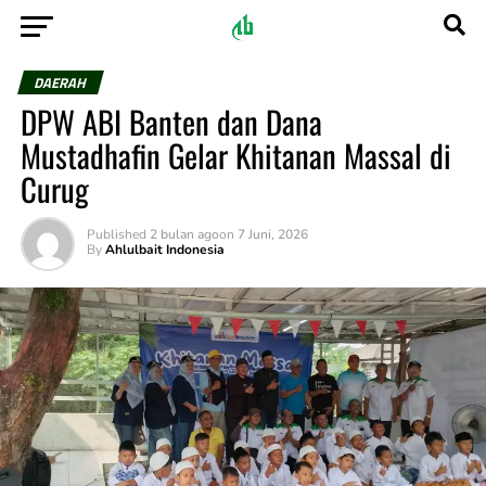
DAERAH
DPW ABI Banten dan Dana
Mustadhafin Gelar Khitanan Massal di
Curug
Published
2 bulan ago
on
7 Juni, 2026
By
Ahlulbait Indonesia