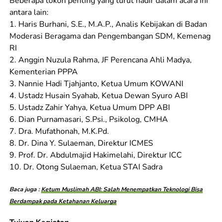
Beberapa tokoh penting yang turut hadir dalam acara ini
antara lain:
1. Haris Burhani, S.E., M.A.P., Analis Kebijakan di Badan
Moderasi Beragama dan Pengembangan SDM, Kemenag
RI
2. Anggin Nuzula Rahma, JF Perencana Ahli Madya,
Kementerian PPPA
3. Nannie Hadi Tjahjanto, Ketua Umum KOWANI
4. Ustadz Husain Syahab, Ketua Dewan Syuro ABI
5. Ustadz Zahir Yahya, Ketua Umum DPP ABI
6. Dian Purnamasari, S.Psi., Psikolog, CMHA
7. Dra. Mufathonah, M.K.Pd.
8. Dr. Dina Y. Sulaeman, Direktur ICMES
9. Prof. Dr. Abdulmajid Hakimelahi, Direktur ICC
10. Dr. Otong Sulaeman, Ketua STAI Sadra
Baca juga :
Ketum Muslimah ABI: Salah Menempatkan Teknologi Bisa
Berdampak pada Ketahanan Keluarga