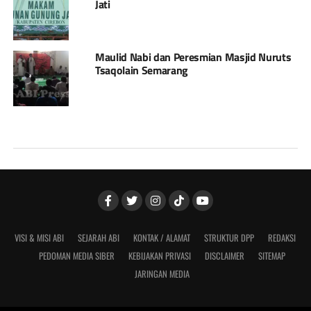
Jati
Maulid Nabi dan Peresmian Masjid Nuruts
Tsaqolain Semarang
VISI & MISI ABI
SEJARAH ABI
KONTAK / ALAMAT
STRUKTUR DPP
REDAKSI
PEDOMAN MEDIA SIBER
KEBIJAKAN PRIVASI
DISCLAIMER
SITEMAP
JARINGAN MEDIA