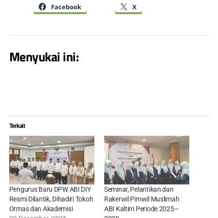
Facebook
X
Menyukai ini:
Terkait
Pengurus Baru DPW ABI DIY
Seminar, Pelantikan dan
Resmi Dilantik, Dihadiri Tokoh
Rakerwil Pimwil Muslimah
Ormas dan Akademisi
ABI Kaltim Periode 2025–