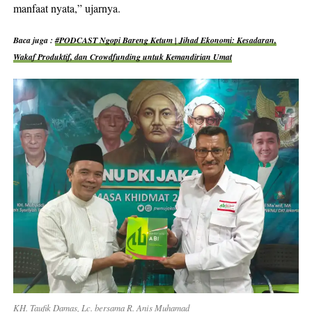
manfaat nyata,” ujarnya.
Baca juga :
#PODCAST Ngopi Bareng Ketum | Jihad Ekonomi: Kesadaran,
Wakaf Produktif, dan Crowdfunding untuk Kemandirian Umat
KH. Taufik Damas, Lc. bersama R. Anis Muhamad