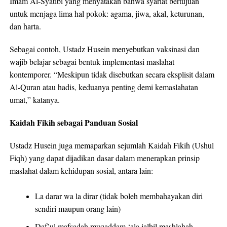
Imam Al-Syatibi yang menyatakan bahwa syariat bertujuan
untuk menjaga lima hal pokok: agama, jiwa, akal, keturunan,
dan harta.
Sebagai contoh, Ustadz Husein menyebutkan vaksinasi dan
wajib belajar sebagai bentuk implementasi maslahat
kontemporer. “Meskipun tidak disebutkan secara eksplisit dalam
Al-Quran atau hadis, keduanya penting demi kemaslahatan
umat,” katanya.
Kaidah Fikih sebagai Panduan Sosial
Ustadz Husein juga memaparkan sejumlah Kaidah Fikih (Ushul
Fiqh) yang dapat dijadikan dasar dalam menerapkan prinsip
maslahat dalam kehidupan sosial, antara lain:
La darar wa la dirar (tidak boleh membahayakan diri
sendiri maupun orang lain)
Daf’ul mafsadah muqaddam ‘ala jalbil mashlahah