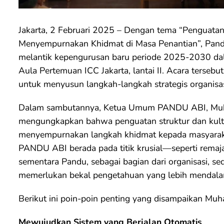
Jakarta, 2 Februari 2025 – Dengan tema “Penguatan 
Menyempurnakan Khidmat di Masa Penantian”, Pand
melantik kepengurusan baru periode 2025-2030 dal
Aula Pertemuan ICC Jakarta, lantai II. Acara terseb
untuk menyusun langkah-langkah strategis organisa
Dalam sambutannya, Ketua Umum PANDU ABI, Muha
mengungkapkan bahwa penguatan struktur dan kultu
menyempurnakan langkah khidmat kepada masyaraka
PANDU ABI berada pada titik krusial—seperti rema
sementara Pandu, sebagai bagian dari organisasi, se
memerlukan bekal pengetahuan yang lebih mendala
Berikut ini poin-poin penting yang disampaikan M
Mewujudkan Sistem yang Berjalan Otomatis