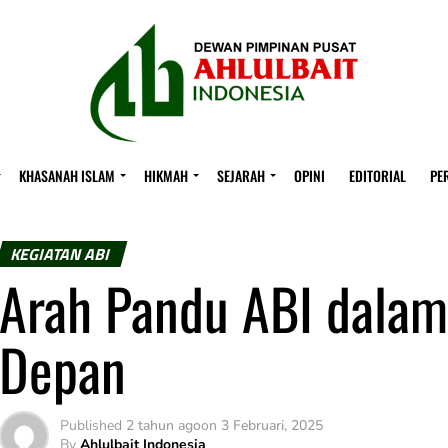
KHASANAH ISLAM
HIKMAH
SEJARAH
OPINI
EDITORIAL
PE
KEGIATAN ABI
Arah Pandu ABI dalam
Depan
Published
2 tahun ago
on
3 Februari, 2025
By
Ahlulbait Indonesia