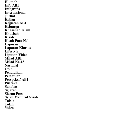
Hikmah
Info ABI
Infografis
Internasional
Jurnal
Kajian
Kegiatan ABI
Keluarga
Khasanah Islam
Khutbah
Kisah
Kisah Para Nabi
Laporan
Laporan Khusus
Lifestyle
Liputan Video
Milad ABI
Milad Ke-13
Nasional
Opini
Pendidikan
Persatuan
Perspektif ABI
Pustaka
Sahabat
Sejarah
Siaran Pers
Syiah Menurut Syiah
Tafsir
Tokoh
Video