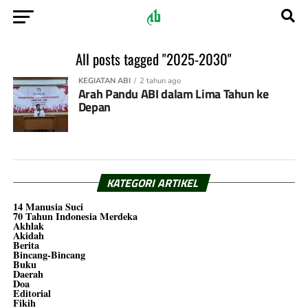
All posts tagged "2025-2030"
KEGIATAN ABI
2 tahun ago
Arah Pandu ABI dalam Lima Tahun ke
Depan
KATEGORI ARTIKEL
14 Manusia Suci
70 Tahun Indonesia Merdeka
Akhlak
Akidah
Berita
Bincang-Bincang
Buku
Daerah
Doa
Editorial
Fikih