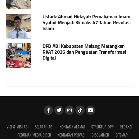
Ustadz Ahmad Hidayat: Pemakaman Imam
Syahid Menjadi Klimaks 47 Tahun Revolusi
Islam
DPD ABI Kabupaten Malang Matangkan
RKAT 2026 dan Penguatan Transformasi
Digital
VISI & MISI ABI
SEJARAH ABI
KONTAK / ALAMAT
STRUKTUR DPP
REDAKSI
PEDOMAN MEDIA SIBER
KEBIJAKAN PRIVASI
DISCLAIMER
SITEMAP