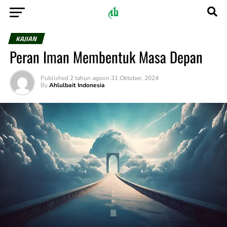
KAJIAN
Peran Iman Membentuk Masa Depan
Published
2 tahun ago
on
31 Oktober, 2024
By
Ahlulbait Indonesia