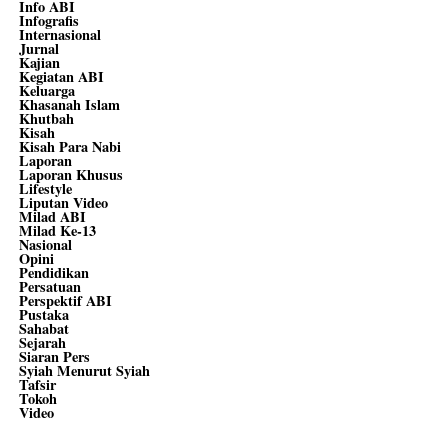
Info ABI
Infografis
Internasional
Jurnal
Kajian
Kegiatan ABI
Keluarga
Khasanah Islam
Khutbah
Kisah
Kisah Para Nabi
Laporan
Laporan Khusus
Lifestyle
Liputan Video
Milad ABI
Milad Ke-13
Nasional
Opini
Pendidikan
Persatuan
Perspektif ABI
Pustaka
Sahabat
Sejarah
Siaran Pers
Syiah Menurut Syiah
Tafsir
Tokoh
Video