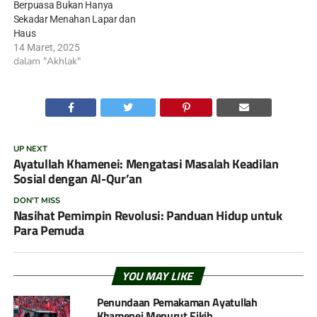
Berpuasa Bukan Hanya
Sekadar Menahan Lapar dan
Haus
14 Maret, 2025
dalam "Akhlak"
UP NEXT
Ayatullah Khamenei: Mengatasi Masalah Keadilan
Sosial dengan Al-Qur’an
DON'T MISS
Nasihat Pemimpin Revolusi: Panduan Hidup untuk
Para Pemuda
YOU MAY LIKE
Penundaan Pemakaman Ayatullah
Khamenei Menurut Fikih