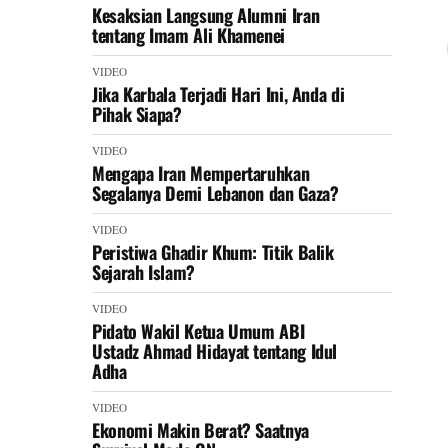
Kesaksian Langsung Alumni Iran
tentang Imam Ali Khamenei
VIDEO
Jika Karbala Terjadi Hari Ini, Anda di
Pihak Siapa?
VIDEO
Mengapa Iran Mempertaruhkan
Segalanya Demi Lebanon dan Gaza?
VIDEO
Peristiwa Ghadir Khum: Titik Balik
Sejarah Islam?
VIDEO
Pidato Wakil Ketua Umum ABI
Ustadz Ahmad Hidayat tentang Idul
Adha
VIDEO
Ekonomi Makin Berat? Saatnya