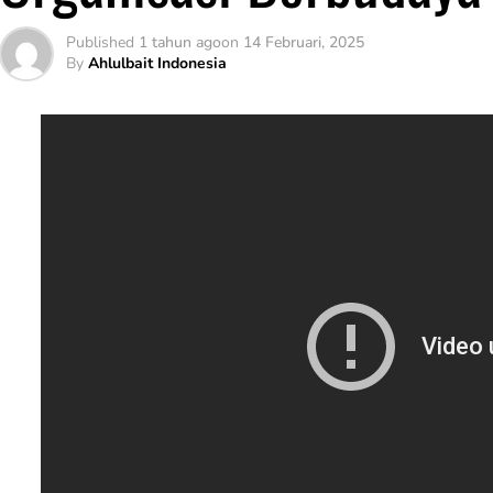
Published
1 tahun ago
on
14 Februari, 2025
By
Ahlulbait Indonesia