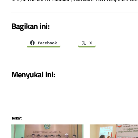
Bagikan ini:
Facebook
X
Menyukai ini:
Terkait