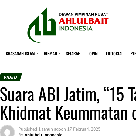
KHASANAH ISLAM
HIKMAH
SEJARAH
OPINI
EDITORIAL
PE
VIDEO
Suara ABI Jatim, “15 
Khidmat Keummatan d
Published
1 tahun ago
on
17 Februari, 2025
By
Ahlulbait Indonesia