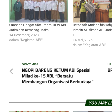
Suasana Hangat Silaturahmi DPW ABI
Ustadzah Aminah bin Yah
Jatim dan Kemenag Jatim
Pimpin Muslimah ABI Jati
14 Desember, 2023
III
dalam "Kegiatan ABI"
14 Mei, 2025
dalam "Kegiatan ABI"
DON'T MISS
UP
NGOPI BARENG KETUM ABI Spesial
BR
Milad ke-15 ABI, “Bersatu
Membangun Organisasi Berbudaya”
YOU MAY L