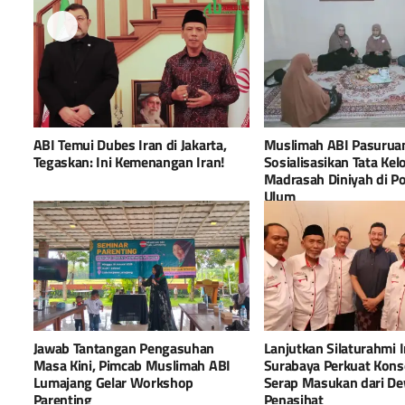
ABI Temui Dubes Iran di Jakarta,
Muslimah ABI Pasurua
Tegaskan: Ini Kemenangan Iran!
Sosialisasikan Tata Kel
Madrasah Diniyah di P
Ulum
Jawab Tantangan Pengasuhan
Lanjutkan Silaturahmi I
Masa Kini, Pimcab Muslimah ABI
Surabaya Perkuat Kons
Lumajang Gelar Workshop
Serap Masukan dari D
Parenting
Penasihat