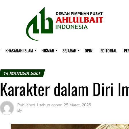
KHASANAH ISLAM
HIKMAH
SEJARAH
OPINI
EDITORIAL
PE
14 MANUSIA SUCI
Karakter dalam Diri I
Published
1 tahun ago
on
25 Maret, 2025
By