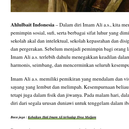
Ahlulbait Indonesia
– Dalam diri Imam Ali a.s., kita me
pemimpin sosial, sufi, serta berbagai sifat luhur yang dim
sekolah akal dan intelektual, sekolah kepasrahan dan disip
dan pergerakan. Sebelum menjadi pemimpin bagi orang l
Imam Ali a.s. terlebih dahulu menegakkan keadilan dalam 
harmonis, seimbang, dan mencerminkan seluruh kesemp
Imam Ali a.s. memiliki pemikiran yang mendalam dan vis
sayang yang lembut dan melimpah. Kesempurnaan beliau t
tetapi juga dalam fisik dan jiwanya. Pada malam hari, d
diri dari segala urusan duniawi untuk tenggelam dalam ib
Baca juga :
Kebaikan Hati Imam Ali terhadap Ibnu Muljam