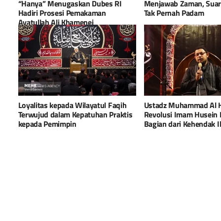
“Hanya” Menugaskan Dubes RI
Menjawab Zaman, Suar
Hadiri Prosesi Pemakaman
Tak Pernah Padam
Ayatullah Ali Khamenei
Loyalitas kepada Wilayatul Faqih
Ustadz Muhammad Al 
Terwujud dalam Kepatuhan Praktis
Revolusi Imam Husein
kepada Pemimpin
Bagian dari Kehendak Il