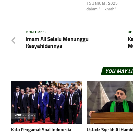
15 Januari, 2025
dalam "Hikmah"
DON'T MISS
UP
Imam Ali Selalu Menunggu
Ke
Kesyahidannya
M
YOU MAY L
Kata Pengamat Soal Indonesia
Ustadz Syeikh Al Hamid