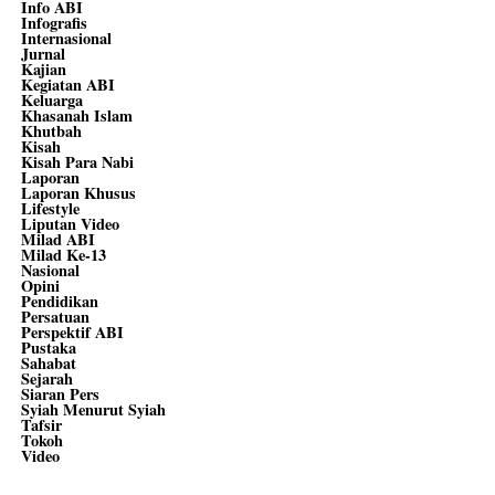
Info ABI
Infografis
Internasional
Jurnal
Kajian
Kegiatan ABI
Keluarga
Khasanah Islam
Khutbah
Kisah
Kisah Para Nabi
Laporan
Laporan Khusus
Lifestyle
Liputan Video
Milad ABI
Milad Ke-13
Nasional
Opini
Pendidikan
Persatuan
Perspektif ABI
Pustaka
Sahabat
Sejarah
Siaran Pers
Syiah Menurut Syiah
Tafsir
Tokoh
Video