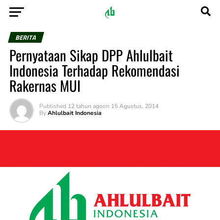
BERITA
Pernyataan Sikap DPP Ahlulbait
Indonesia Terhadap Rekomendasi
Rakernas MUI
Published
12 tahun ago
on
15 Agustus, 2014
By
Ahlulbait Indonesia