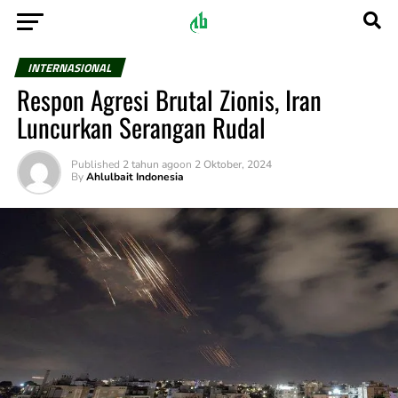
INTERNASIONAL
Respon Agresi Brutal Zionis, Iran
Luncurkan Serangan Rudal
Published
2 tahun ago
on
2 Oktober, 2024
By
Ahlulbait Indonesia