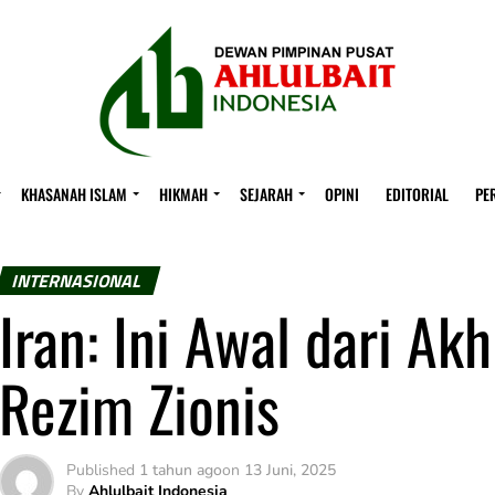
KHASANAH ISLAM
HIKMAH
SEJARAH
OPINI
EDITORIAL
PE
INTERNASIONAL
Iran: Ini Awal dari Ak
Rezim Zionis
Published
1 tahun ago
on
13 Juni, 2025
By
Ahlulbait Indonesia