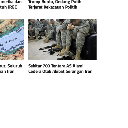
 Amerika dan
Trump Buntu, Gedung Putih
atuh IRGC
Terjerat Kekacauan Politik
uz, Seluruh
Sekitar 700 Tentara AS Alami
ran Iran
Cedera Otak Akibat Serangan Iran