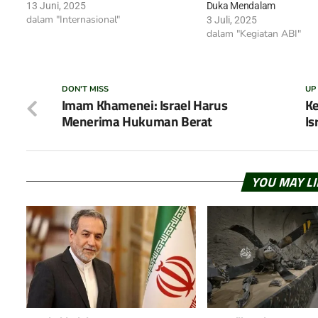
13 Juni, 2025
Duka Mendalam
dalam "Internasional"
3 Juli, 2025
dalam "Kegiatan ABI"
DON'T MISS
UP
Imam Khamenei: Israel Harus
Ke
Menerima Hukuman Berat
Is
YOU MAY L