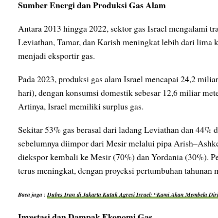
Sumber Energi dan Produksi Gas Alam
Antara 2013 hingga 2022, sektor gas Israel mengalami tra
Leviathan, Tamar, dan Karish meningkat lebih dari lima ka
menjadi eksportir gas.
Pada 2023, produksi gas alam Israel mencapai 24,2 miliar 
hari), dengan konsumsi domestik sebesar 12,6 miliar meter
Artinya, Israel memiliki surplus gas.
Sekitar 53% gas berasal dari ladang Leviathan dan 44% d
sebelumnya diimpor dari Mesir melalui pipa Arish–Ashkel
diekspor kembali ke Mesir (70%) dan Yordania (30%). Pe
terus meningkat, dengan proyeksi pertumbuhan tahunan
Baca juga :
Dubes Iran di Jakarta Kutuk Agresi Israel: “Kami Akan Membela Di
Investasi dan Dampak Ekonomi Gas