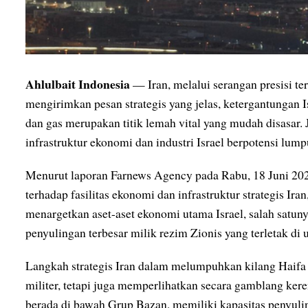
Ahlulbait Indonesia
— Iran, melalui serangan presisi ter
mengirimkan pesan strategis yang jelas, ketergantungan I
dan gas merupakan titik lemah vital yang mudah disasar. J
infrastruktur ekonomi dan industri Israel berpotensi lum
Menurut laporan Farnews Agency pada Rabu, 18 Juni 2025
terhadap fasilitas ekonomi dan infrastruktur strategis Ir
menargetkan aset-aset ekonomi utama Israel, salah satunya
penyulingan terbesar milik rezim Zionis yang terletak di
Langkah strategis Iran dalam melumpuhkan kilang Haifa 
militer, tetapi juga memperlihatkan secara gamblang keren
berada di bawah Grup Bazan, memiliki kapasitas penyuli