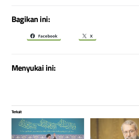
Bagikan ini:
Facebook
X
Menyukai ini:
Terkait