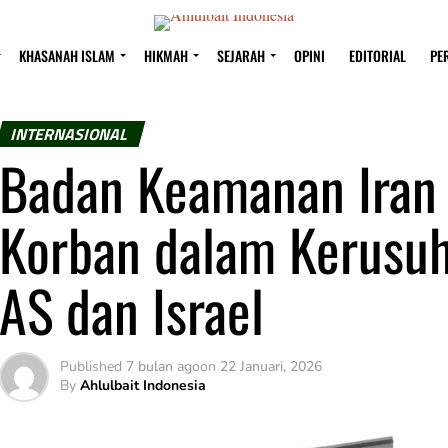
KHASANAH ISLAM
HIKMAH
SEJARAH
OPINI
EDITORIAL
PE
INTERNASIONAL
Badan Keamanan Iran
Korban dalam Kerusuh
AS dan Israel
Published
7 bulan ago
on
22 Januari, 2026
By
Ahlulbait Indonesia