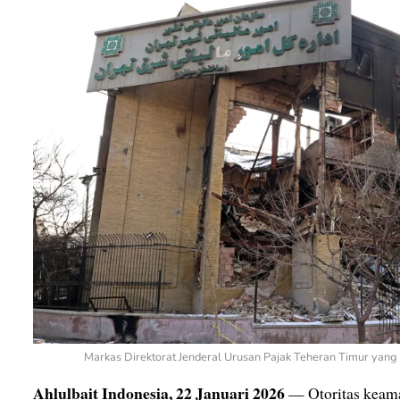
Markas Direktorat Jenderal Urusan Pajak Teheran Timur yang t
Ahlulbait Indonesia, 22 Januari 2026
— Otoritas keaman