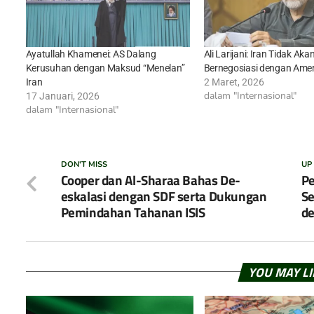
Ayatullah Khamenei: AS Dalang
Ali Larijani: Iran Tidak Aka
Kerusuhan dengan Maksud “Menelan”
Bernegosiasi dengan Ameri
Iran
2 Maret, 2026
dalam "Internasional"
17 Januari, 2026
dalam "Internasional"
DON'T MISS
UP
Cooper dan Al-Sharaa Bahas De-
Pe
eskalasi dengan SDF serta Dukungan
Se
Pemindahan Tahanan ISIS
de
YOU MAY L