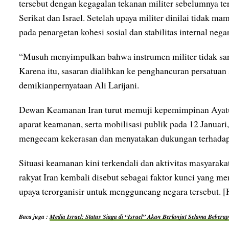
tersebut dengan kegagalan tekanan militer sebelumnya te
Serikat dan Israel. Setelah upaya militer dinilai tidak m
pada penargetan kohesi sosial dan stabilitas internal negar
“Musuh menyimpulkan bahwa instrumen militer tidak sa
Karena itu, sasaran dialihkan ke penghancuran persatuan 
demikianpernyataan Ali Larijani.
Dewan Keamanan Iran turut memuji kepemimpinan Ayatu
aparat keamanan, serta mobilisasi publik pada 12 Januari,
mengecam kekerasan dan menyatakan dukungan terhadap s
Situasi keamanan kini terkendali dan aktivitas masyaraka
rakyat Iran kembali disebut sebagai faktor kunci yang 
upaya terorganisir untuk mengguncang negara tersebut.
Baca juga :
Media Israel: Status Siaga di “Israel” Akan Berlanjut Selama Bebera