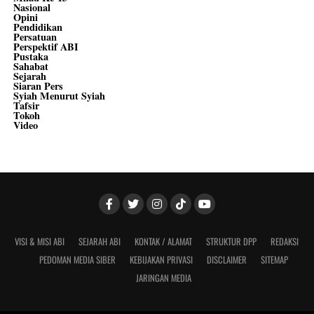
Nasional
Opini
Pendidikan
Persatuan
Perspektif ABI
Pustaka
Sahabat
Sejarah
Siaran Pers
Syiah Menurut Syiah
Tafsir
Tokoh
Video
VISI & MISI ABI
SEJARAH ABI
KONTAK / ALAMAT
STRUKTUR DPP
REDAKSI
PEDOMAN MEDIA SIBER
KEBIJAKAN PRIVASI
DISCLAIMER
SITEMAP
JARINGAN MEDIA