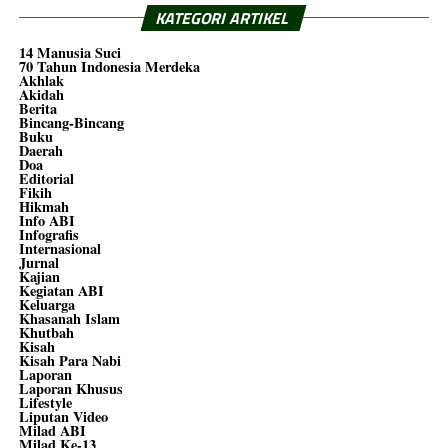
KATEGORI ARTIKEL
14 Manusia Suci
70 Tahun Indonesia Merdeka
Akhlak
Akidah
Berita
Bincang-Bincang
Buku
Daerah
Doa
Editorial
Fikih
Hikmah
Info ABI
Infografis
Internasional
Jurnal
Kajian
Kegiatan ABI
Keluarga
Khasanah Islam
Khutbah
Kisah
Kisah Para Nabi
Laporan
Laporan Khusus
Lifestyle
Liputan Video
Milad ABI
Milad Ke-13