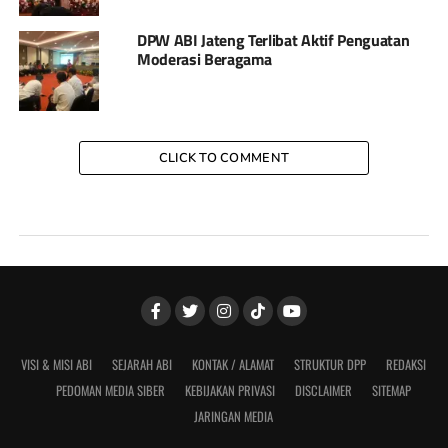
DPW ABI Jateng Terlibat Aktif Penguatan
Moderasi Beragama
CLICK TO COMMENT
VISI & MISI ABI
SEJARAH ABI
KONTAK / ALAMAT
STRUKTUR DPP
REDAKSI
PEDOMAN MEDIA SIBER
KEBIJAKAN PRIVASI
DISCLAIMER
SITEMAP
JARINGAN MEDIA