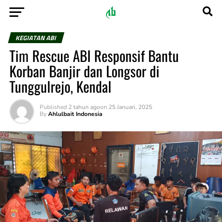
KEGIATAN ABI
Tim Rescue ABI Responsif Bantu
Korban Banjir dan Longsor di
Tunggulrejo, Kendal
Published
2 tahun ago
on
25 Januari, 2025
By
Ahlulbait Indonesia