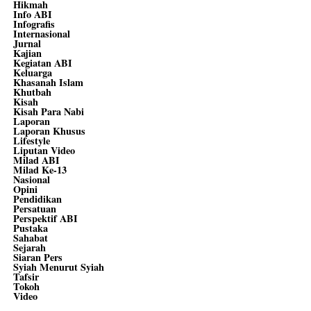
Hikmah
Info ABI
Infografis
Internasional
Jurnal
Kajian
Kegiatan ABI
Keluarga
Khasanah Islam
Khutbah
Kisah
Kisah Para Nabi
Laporan
Laporan Khusus
Lifestyle
Liputan Video
Milad ABI
Milad Ke-13
Nasional
Opini
Pendidikan
Persatuan
Perspektif ABI
Pustaka
Sahabat
Sejarah
Siaran Pers
Syiah Menurut Syiah
Tafsir
Tokoh
Video