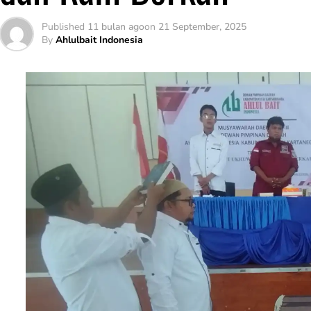
Published
11 bulan ago
on
21 September, 2025
By
Ahlulbait Indonesia