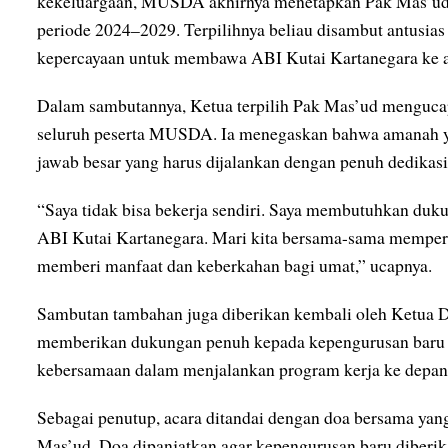
kekeluargaan, MUSDA akhirnya menetapkan Pak Mas’ud
periode 2024–2029. Terpilihnya beliau disambut antusias 
kepercayaan untuk membawa ABI Kutai Kartanegara ke ar
Dalam sambutannya, Ketua terpilih Pak Mas’ud mengucap
seluruh peserta MUSDA. Ia menegaskan bahwa amanah y
jawab besar yang harus dijalankan dengan penuh dedikasi
“Saya tidak bisa bekerja sendiri. Saya membutuhkan duku
ABI Kutai Kartanegara. Mari kita bersama-sama memperk
memberi manfaat dan keberkahan bagi umat,” ucapnya.
Sambutan tambahan juga diberikan kembali oleh Ketua 
memberikan dukungan penuh kepada kepengurusan baru s
kebersamaan dalam menjalankan program kerja ke depan
Sebagai penutup, acara ditandai dengan doa bersama yang
Mas’ud. Doa dipanjatkan agar kepengurusan baru diberi