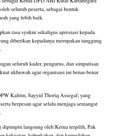
 sebagai Ketua DPD ABI Kutai Kartanegara
oleh seluruh peserta, sebagai bentuk
ah yang lebih baik.
kan rasa syukur sekaligus apresiasi kepada
ang diberikan kepadanya merupakan tanggung
.
ngan seluruh kader, pengurus, dan simpatisan
uat ukhuwah agar organisasi ini benar-benar
DPW Kaltim, Sayyid Thoriq Assegaf, yang
erta berpesan agar selalu menjaga semangat
.
 dipimpin langsung oleh Ketua terpilih, Pak
kan kekuatan, keberkahan, dan kemudahan