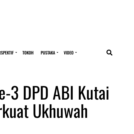
RSPEKTIF
TOKOH
PUSTAKA
VIDEO
e-3 DPD ABI Kutai
erkuat Ukhuwah