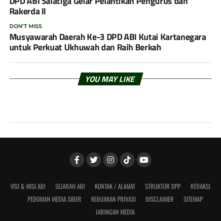
DPD ABI Salatiga Gelar Pelantikan Pengurus dan
Rakerda II
DON'T MISS
Musyawarah Daerah Ke-3 DPD ABI Kutai Kartanegara
untuk Perkuat Ukhuwah dan Raih Berkah
YOU MAY LIKE
VISI & MISI ABI
SEJARAH ABI
KONTAK / ALAMAT
STRUKTUR DPP
REDAKSI
PEDOMAN MEDIA SIBER
KEBIJAKAN PRIVASI
DISCLAIMER
SITEMAP
JARINGAN MEDIA