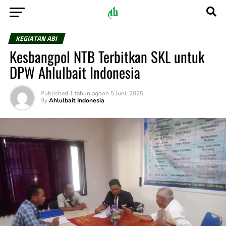
KEGIATAN ABI
Kesbangpol NTB Terbitkan SKL untuk
DPW Ahlulbait Indonesia
Published
1 tahun ago
on
5 Juni, 2025
By
Ahlulbait Indonesia