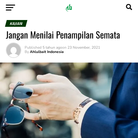
KAJIAN
Jangan Menilai Penampilan Semata
Published
5 tahun ago
on
23 November, 2021
By
Ahlulbait Indonesia