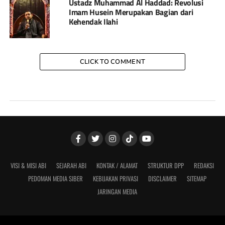
Ustadz Muhammad Al Haddad: Revolusi
Imam Husein Merupakan Bagian dari
Kehendak Ilahi
CLICK TO COMMENT
VISI & MISI ABI
SEJARAH ABI
KONTAK / ALAMAT
STRUKTUR DPP
REDAKSI
PEDOMAN MEDIA SIBER
KEBIJAKAN PRIVASI
DISCLAIMER
SITEMAP
JARINGAN MEDIA