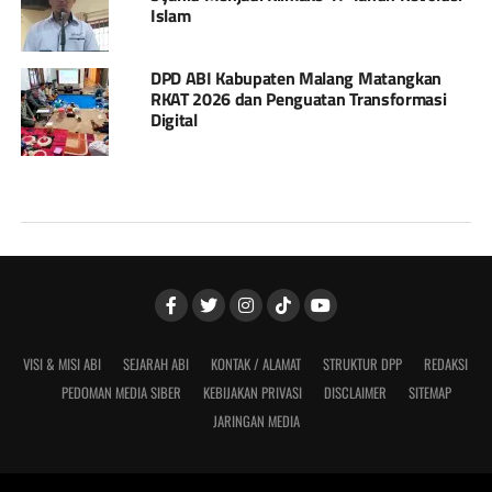
Islam
DPD ABI Kabupaten Malang Matangkan
RKAT 2026 dan Penguatan Transformasi
Digital
VISI & MISI ABI
SEJARAH ABI
KONTAK / ALAMAT
STRUKTUR DPP
REDAKSI
PEDOMAN MEDIA SIBER
KEBIJAKAN PRIVASI
DISCLAIMER
SITEMAP
JARINGAN MEDIA