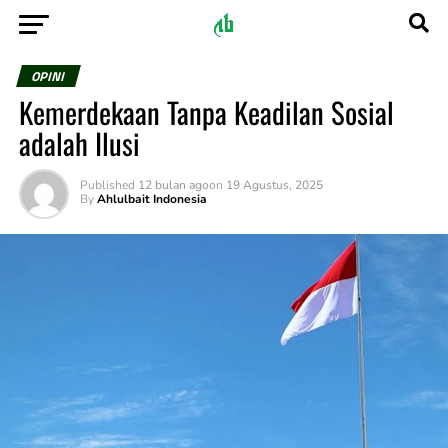
OPINI
Kemerdekaan Tanpa Keadilan Sosial
adalah Ilusi
Published
12 bulan ago
on
19 Agustus, 2025
By
Ahlulbait Indonesia