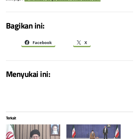
Bagikan ini:
Facebook
X
Menyukai ini:
Terkait