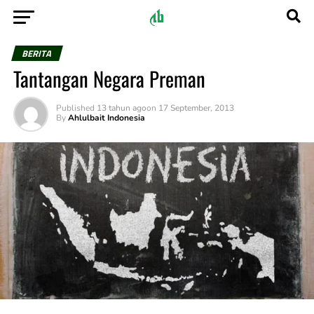
BERITA
Tantangan Negara Preman
Published
13 tahun ago
on
17 September, 2013
By
Ahlulbait Indonesia