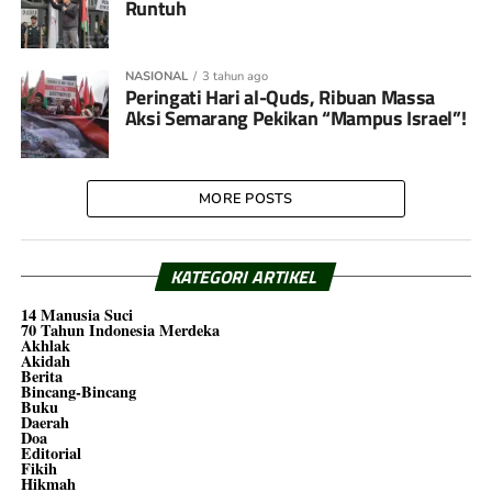
Runtuh
NASIONAL
3 tahun ago
Peringati Hari al-Quds, Ribuan Massa
Aksi Semarang Pekikan “Mampus Israel”!
MORE POSTS
KATEGORI ARTIKEL
14 Manusia Suci
70 Tahun Indonesia Merdeka
Akhlak
Akidah
Berita
Bincang-Bincang
Buku
Daerah
Doa
Editorial
Fikih
Hikmah