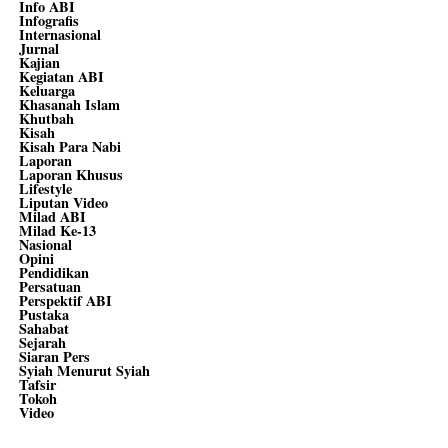
Info ABI
Infografis
Internasional
Jurnal
Kajian
Kegiatan ABI
Keluarga
Khasanah Islam
Khutbah
Kisah
Kisah Para Nabi
Laporan
Laporan Khusus
Lifestyle
Liputan Video
Milad ABI
Milad Ke-13
Nasional
Opini
Pendidikan
Persatuan
Perspektif ABI
Pustaka
Sahabat
Sejarah
Siaran Pers
Syiah Menurut Syiah
Tafsir
Tokoh
Video