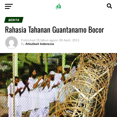
BERITA
Rahasia Tahanan Guantanamo Bocor
Published
15 tahun ago
on
30 April, 2011
By
Ahlulbait Indonesia