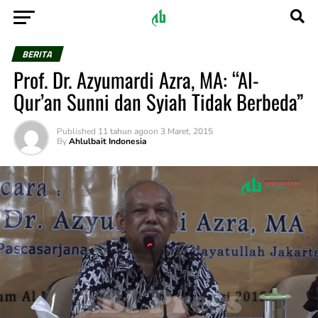
BERITA
Prof. Dr. Azyumardi Azra, MA: “Al-
Qur’an Sunni dan Syiah Tidak Berbeda”
Published
11 tahun ago
on
3 Maret, 2015
By
Ahlulbait Indonesia