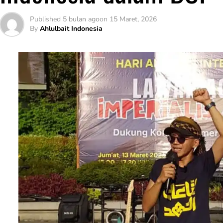
Published
5 bulan ago
on
15 Maret, 2026
By
Ahlulbait Indonesia