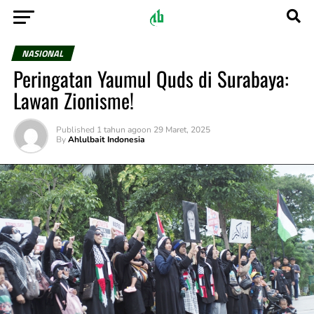
NASIONAL
Peringatan Yaumul Quds di Surabaya:
Lawan Zionisme!
Published
1 tahun ago
on
29 Maret, 2025
By
Ahlulbait Indonesia