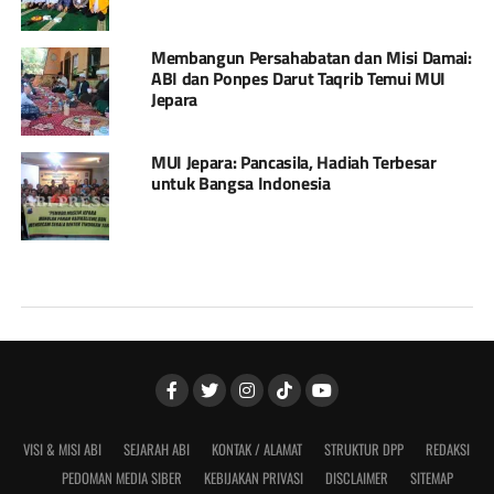
Membangun Persahabatan dan Misi Damai:
ABI dan Ponpes Darut Taqrib Temui MUI
Jepara
MUI Jepara: Pancasila, Hadiah Terbesar
untuk Bangsa Indonesia
VISI & MISI ABI
SEJARAH ABI
KONTAK / ALAMAT
STRUKTUR DPP
REDAKSI
PEDOMAN MEDIA SIBER
KEBIJAKAN PRIVASI
DISCLAIMER
SITEMAP