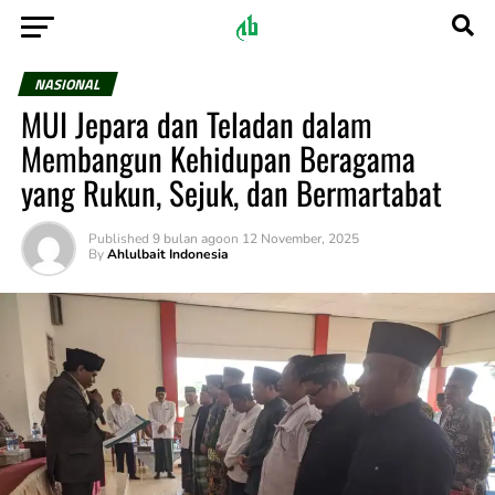
NASIONAL
MUI Jepara dan Teladan dalam
Membangun Kehidupan Beragama
yang Rukun, Sejuk, dan Bermartabat
Published
9 bulan ago
on
12 November, 2025
By
Ahlulbait Indonesia